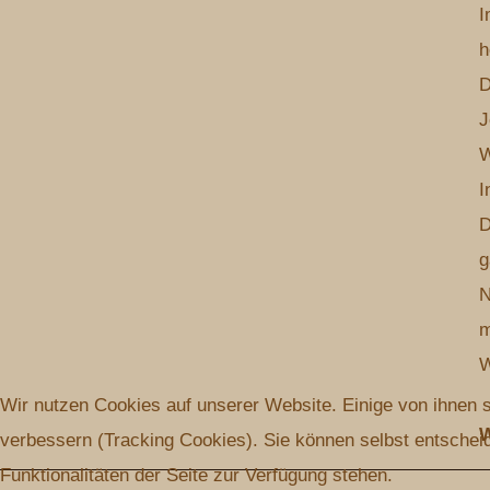
I
h
D
J
W
I
D
g
N
m
W
Wir nutzen Cookies auf unserer Website. Einige von ihnen s
W
verbessern (Tracking Cookies). Sie können selbst entscheid
Funktionalitäten der Seite zur Verfügung stehen.